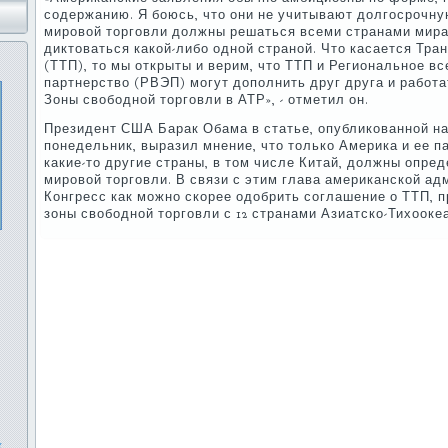
содержанию. Я боюсь, что они не учитывают долгосрочну
мировой торговли должны решаться всеми странами мира
диктоваться какой-либо одной страной. Что касается Тра
(ТТП), то мы открыты и верим, что ТТП и Региональное в
партнерство (РВЭП) могут дополнить друг друга и работа
Зоны свободной торговли в АТР», - отметил он.
Президент США Барак Обама в статье, опубликованной на с
понедельник, выразил мнение, что только Америка и ее п
какие-то другие страны, в том числе Китай, должны опре
мировой торговли. В связи с этим глава американской а
Конгресс как можно скорее одобрить соглашение о ТТП,
зоны свободной торговли с 12 странами Азиатско-Тихоокеа
х