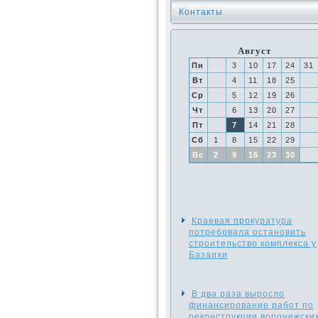
Контакты
Август
Пн
3
10
17
24
31
Вт
4
11
18
25
Ср
5
12
19
26
Чт
6
13
20
27
Пт
7
14
21
28
Сб
1
8
15
22
29
Вс
2
9
16
23
30
Краевая прокуратура
потребовала остановить
строительство комплекса у
Базаихи
В два раза выросло
финансирование работ по
реконструкции воронежски