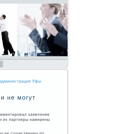
- администрация Уфы
и не могут
мментировал заявление
и их партнеры намерены
но не существенны по