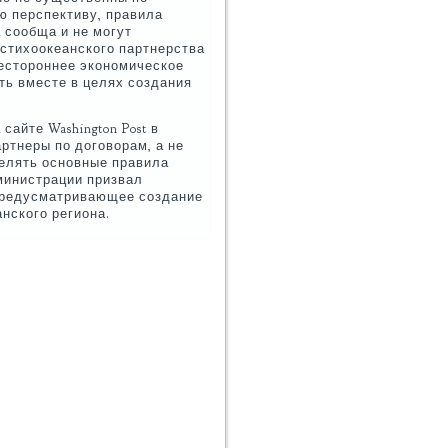
ю перспективу, правила
 сообща и не могут
нстихоокеанского партнерства
сестороннее экономическое
ть вместе в целях создания
айте Washington Post в
артнеры по договорам, а не
делять основные правила
дминистрации призвал
 предусматривающее создание
нского региона.