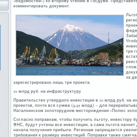
«Ведомостей») ко второму чтению в Госдуме. Представит
комментировать документ.
Льго
реги
прое
феде
Забай
Чтоб
инвес
три г
вста
реест
слож
доку
за д
зарегистрировано лишь три проекта.
10 млрд руб. на инфраструктуру
Правительство утвердило инвестиции в 10 млрд руб. на и
проектов, почти вся сумма (9,95 млрд) – для перерабаты
Наталкинском золоторудном месторождении «Полюс золо
Согласно поправкам, чтобы получить льготу, инвестору 
ФНС, будут учтены все инвестиции, а сама льгота начнет
начала получения прибыли. Регионам запрещается увел
требования к размеру инвестиций. Поправки также смягча