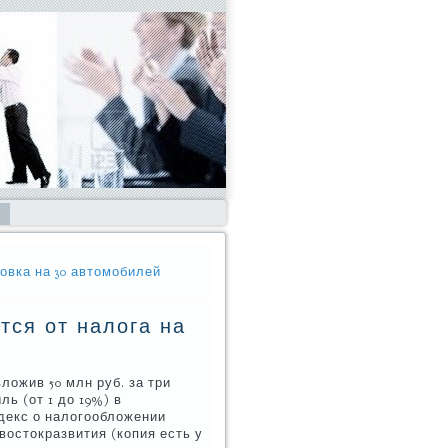
овка на 30 автомобилей
тся от налога на
е
ложив 50 млн руб. за три
ль (от 1 до 19%) в
декс о налогообложении
остокразвития (копия есть у