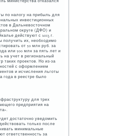
ель министерства отказался
ты по налогу на прибыль для
ональных инвестиционных
ктов в Дальневосточном
ральном округе (ДФО) и
калье действуют с 2013 г.
ы получить их, необходимо
тировать от 50 млн руб. за
ода или 500 млн за пять лет и
ть на учет в региональный
р таких проектов. Но из-за
ностей с оформлением
ментов и исчисления льготы
ва года в реестре было
нфраструктуру для трех
вающего предприятия на
та».
будет достаточно уведомить
 действовать только после
ичивать минимальные
ют ответственность за