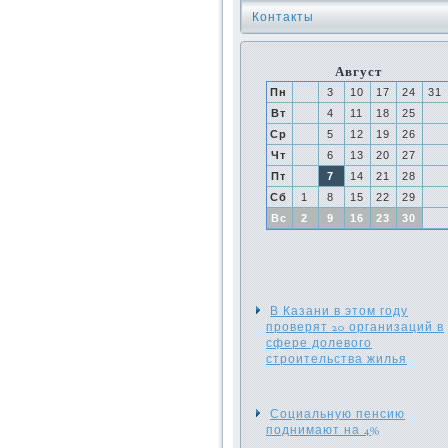
Контакты
Август
Пн
3
10
17
24
31
Вт
4
11
18
25
Ср
5
12
19
26
Чт
6
13
20
27
Пт
7
14
21
28
Сб
1
8
15
22
29
Вс
2
9
16
23
30
В Казани в этом году
проверят 20 организаций в
сфере долевого
строительства жилья
Социальную пенсию
поднимают на 4%