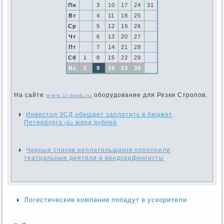
Пн
3
10
17
24
31
Вт
4
11
18
25
Ср
5
12
19
26
Чт
6
13
20
27
Пт
7
14
21
28
Сб
1
8
15
22
29
Вс
2
9
16
23
30
На сайте
www.ir-mash.ru
оборудование для Резки Стропов.
Инвестор ЗСД обещает заплатить в бюджет
Петербурга 380 млрд рублей
Черные списки неплательщиков пополнили
театральные деятели и виндсерфингисты
Логистические компании попадут в ускорители