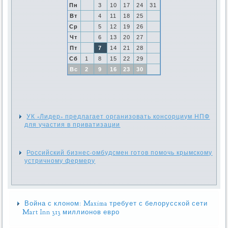
Пн
3
10
17
24
31
Вт
4
11
18
25
Ср
5
12
19
26
Чт
6
13
20
27
Пт
7
14
21
28
Сб
1
8
15
22
29
Вс
2
9
16
23
30
УК «Лидер» предлагает организовать консорциум НПФ
для участия в приватизации
Российский бизнес-омбудсмен готов помочь крымскому
устричному фермеру
Война с клоном: Maxima требует с белорусской сети
Mart Inn 313 миллионов евро