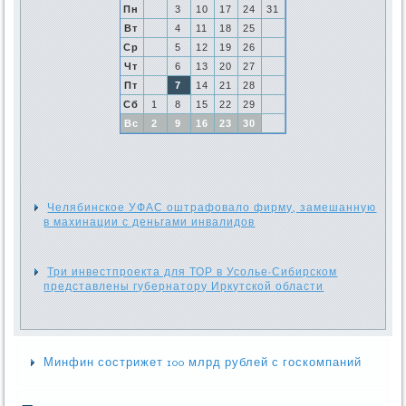
Пн
3
10
17
24
31
Вт
4
11
18
25
Ср
5
12
19
26
Чт
6
13
20
27
Пт
7
14
21
28
Сб
1
8
15
22
29
Вс
2
9
16
23
30
Челябинское УФАС оштрафовало фирму, замешанную
в махинации с деньгами инвалидов
Три инвестпроекта для ТОР в Усолье-Сибирском
представлены губернатору Иркутской области
Минфин сострижет 100 млрд рублей с госкомпаний