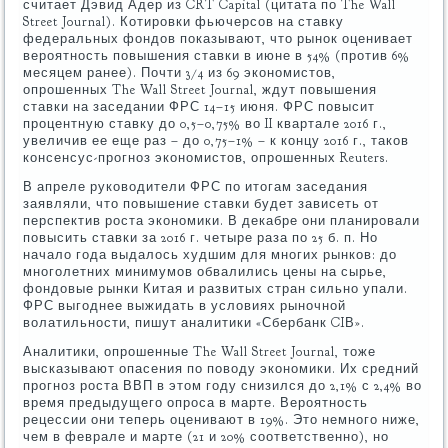
считает Дэвид Адер из CRT Capital (цитата по The Wall
Street Journal). Котировки фьючерсов на ставку
федеральных фондов показывают, что рынок оценивает
вероятность повышения ставки в июне в 54% (против 6%
месяцем ранее). Почти 3/4 из 69 экономистов,
опрошенных The Wall Street Journal, ждут повышения
ставки на заседании ФРС 14–15 июня. ФРС повысит
процентную ставку до 0,5–0,75% во II квартале 2016 г.,
увеличив ее еще раз – до 0,75–1% – к концу 2016 г., таков
консенсус-прогноз экономистов, опрошенных Reuters.
В апреле руководители ФРС по итогам заседания
заявляли, что повышение ставки будет зависеть от
перспектив роста экономики. В декабре они планировали
повысить ставки за 2016 г. четыре раза по 25 б. п. Но
начало года выдалось худшим для многих рынков: до
многолетних минимумов обвалились цены на сырье,
фондовые рынки Китая и развитых стран сильно упали.
ФРС выгоднее выжидать в условиях рыночной
волатильности, пишут аналитики «Сбербанк CIВ».
Аналитики, опрошенные The Wall Street Journal, тоже
высказывают опасения по поводу экономики. Их средний
прогноз роста ВВП в этом году снизился до 2,1% с 2,4% во
время предыдущего опроса в марте. Вероятность
рецессии они теперь оценивают в 19%. Это немного ниже,
чем в феврале и марте (21 и 20% соответственно), но