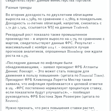
свидетельствуют данные министерства торговли.
Разные тренды
Во вторник доходность по двухлетним облигациям
выросла на 0,798% по сравнению с 0,786% в понедельник.
Доходность 10-летних облигаций, напротив, снизилась с
1,75 до 1,74%, ссылается WSJ на данные Tradeweb.
Рекордный рост показало также промышленное
производство – в апреле выросло на 0,7% по сравнению с
мартом, свидетельствуют данные ФРС. Результат –
максимальный с ноября 2014 г. – оказался лучше
прогнозов аналитиков, опрошенных Bloomberg: они ждали
роста на 0,3%.
«Последние данные по инфляции были
обнадеживающими, – заявил президент ФРБ Атланты
Деннис Локхарт. – Это может стать поводом для
движения в пользу повышения» (цитата по Financial Times).
Президент ФРБ Кливленда Лоретта Местер также
заявила, что инфляция приближается к целевой отметке
в 2%. «ФРС постепенно нормализует процентную ставку,
если показатели будут улучшаться», – пообещал
руководитель ФРБ Бостона Эрик Розенгрен (цитата по
Reuters).
Нужно признать, что риск повышения ставки растет,