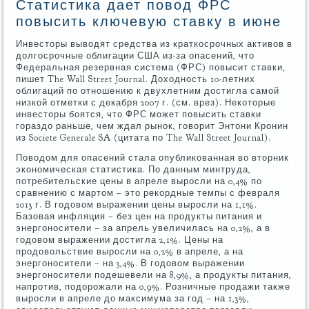
Статистика дает повод ФРС
повысить ключевую ставку в июне
Инвесторы выводят средства из краткосрочных активов в
долгосрочные облигации США из-за опасений, что
Федеральная резервная система (ФРС) повысит ставки,
пишет The Wall Street Journal. Доходность 10-летних
облигаций по отношению к двухлетним достигла самой
низкой отметки с декабря 2007 г. (см. врез). Некоторые
инвесторы боятся, что ФРС может повысить ставки
гораздо раньше, чем ждал рынок, говорит Энтони Кронин
из Societe Generale SA (цитата по The Wall Street Journal).
Поводом для опасений стала опубликованная во вторник
экономическая статистика. По данным минтруда,
потребительские цены в апреле выросли на 0,4% по
сравнению с мартом – это рекордные темпы с февраля
2013 г. В годовом выражении цены выросли на 1,1%.
Базовая инфляция – без цен на продукты питания и
энергоносители – за апрель увеличилась на 0,2%, а в
годовом выражении достигла 2,1%. Цены на
продовольствие выросли на 0,2% в апреле, а на
энергоносители – на 3,4%. В годовом выражении
энергоносители подешевели на 8,9%, а продукты питания,
напротив, подорожали на 0,9%. Розничные продажи также
выросли в апреле до максимума за год – на 1,3%,