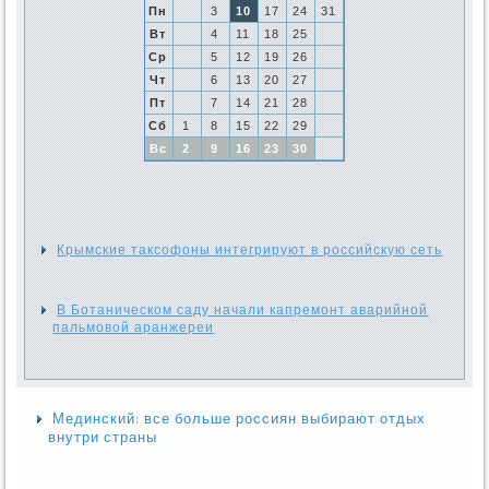
Пн
3
10
17
24
31
Вт
4
11
18
25
Ср
5
12
19
26
Чт
6
13
20
27
Пт
7
14
21
28
Сб
1
8
15
22
29
Вс
2
9
16
23
30
Крымские таксофоны интегрируют в российскую сеть
В Ботаническом саду начали капремонт аварийной
пальмовой аранжереи
Мединский: все больше россиян выбирают отдых
внутри страны