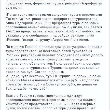
представителя, формирует туры с рейсами «Аэрофлота»
со 2 июля.
«Пегас туристик» с 14 июля запускает туры с перелетами
Turkish Airlines, рассказала гендиректор туроператора
Анна Подгорная. Anex Tour предлагает туры с рейсами
собственной авиакомпании Azur Air с 7 июля, ссылается
ТАСС на представителя компании; «Библио глобус», как
сказано в его сообщении, – на рейсах авиакомпании
«Россия» (входит в группу «Аэрофлот») с 9 июля.
По мнению Горина, в первые дни на регулярных рейсах в
туры полетят «только несколько сотен туристов из
России»: регулярный перелет обходится слишком дорого,
а дешевизна – главное преимущество турецкого
направления, объясняет он. По словам Горина, сегодня
средняя цена турпакета в Турцию на двоих составляет
около 50 000 руб. Согласно данным
«Яндекс.Путешествий», туры в Турцию на двоих на семь
ночей из Москвы начинаются от 45 000 руб., что дороже
Крыма (от 35 000 руб.) и Сочи (37 000 руб.), но дешевле
Таиланда (от 70 000 руб.).
Ехать в Турцию готовы многие, но люди ждут
возобновления полетных программ в полном объеме,
констатирует представитель Tez Tour. Хотя в первые
сутки, по его словам, спрос на туры даже превзошел