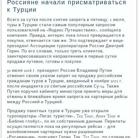
Россияне начали присматриваться
к Турции
Всего за сутки после снятия запрета в пятницу, 1 июля,
туры в Турцию стали самым популярным запросом
пользователей на «Яндекс.Путешествиях», сообщила
компания. Правда, интерес пока плохо превращается в
покупки, отмечается там же. Это подтверждает и вице-
президент Ассоциации туроператоров России Дмитрий
Горин. По его словам, только треть клиентов,
заинтересовавшихся направлением в первые сутки
продажи путевок, готовы к покупке.
30 июня 2016 г. президент России Владимир Путин
отменил своим указом запрет на продажу российским
гражданам туров в Турцию, введенный в ноябре 2015 г.
после инцидента со сбитым российским Су-24. Также
Путин поручил кабинету министров принять меры для
отмены в ближайшее время запрета на чартерные рейсы
между Россией и Турцией.
Продажу пакетных туров в Турцию уже открыли
туроператоры «Пегас туристик», Tez Tour, Anex Tour и
«Библио глобус», по их собственным данным. Перелеты
осуществляются пока на регулярных рейсах – для
возобновления чартерных нужно разрешение
«Росавиации», поясняет Горин. Так, Tez Tour, по словам ее