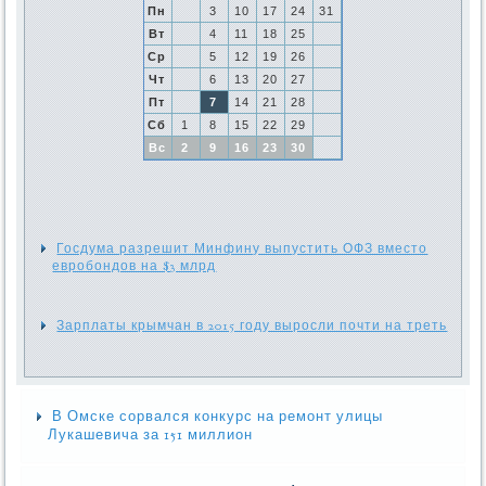
Пн
3
10
17
24
31
Вт
4
11
18
25
Ср
5
12
19
26
Чт
6
13
20
27
Пт
7
14
21
28
Сб
1
8
15
22
29
Вс
2
9
16
23
30
Госдума разрешит Минфину выпустить ОФЗ вместо
евробондов на $3 млрд
Зарплаты крымчан в 2015 году выросли почти на треть
В Омске сорвался конкурс на ремонт улицы
Лукашевича за 151 миллион