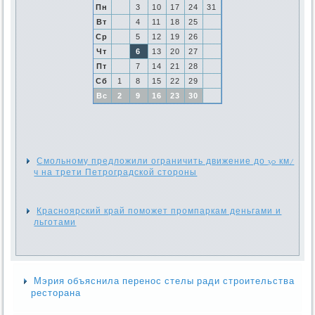
Пн
3
10
17
24
31
Вт
4
11
18
25
Ср
5
12
19
26
Чт
6
13
20
27
Пт
7
14
21
28
Сб
1
8
15
22
29
Вс
2
9
16
23
30
Смольному предложили ограничить движение до 30 км/
ч на трети Петроградской стороны
Красноярский край поможет промпаркам деньгами и
льготами
Мэрия объяснила перенос стелы ради строительства
ресторана