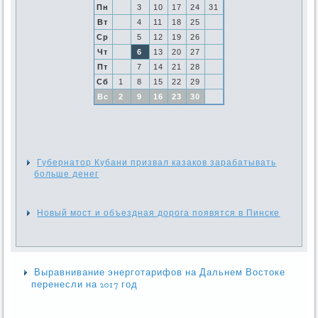
Пн
3
10
17
24
31
Вт
4
11
18
25
Ср
5
12
19
26
Чт
6
13
20
27
Пт
7
14
21
28
Сб
1
8
15
22
29
Вс
2
9
16
23
30
Губернатор Кубани призвал казаков зарабатывать
больше денег
Новый мост и объездная дорога появятся в Пинске
Выравнивание энерготарифов на Дальнем Востоке
перенесли на 2017 год