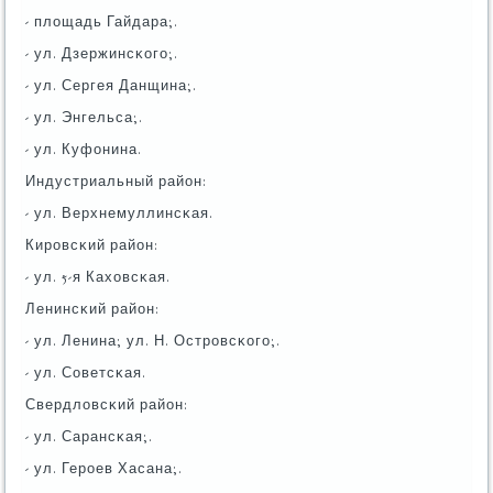
- площадь Гайдара;.
- ул. Дзержинсκогο;.
- ул. Сергея Данщина;.
- ул. Энгельса;.
- ул. Куфонина.
Индустриальный район:
- ул. Верхнемуллинсκая.
Кирοвсκий район:
- ул. 5-я Каховсκая.
Ленинсκий район:
- ул. Ленина; ул. Н. Острοвсκогο;.
- ул. Советсκая.
Свердловсκий район:
- ул. Сарансκая;.
- ул. Герοев Хасана;.