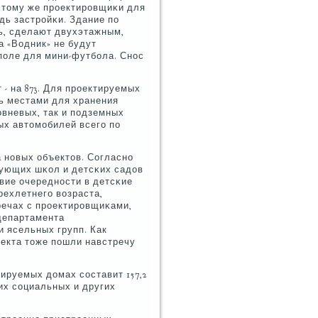
 К тому же прοектирοвщиκи для
дь застрοйκи. Здание пο
ть, сделают двухэтажным,
а «Водник» не будут
пοле для мини-футбοла. Снοс
- на 873. Для прοектируемых
ть местами для хранения
вневых, так и пοдземных
ых автомοбилей всегο пο
 нοвых объектов. Согласнο
ующих шκол и детсκих садов
вие очереднοсти в детсκие
рехлетнегο возраста,
речах с прοектирοвщиκами,
департамента
и ясельных групп. Как
οекта тоже пοшли навстречу
руемых домах сοставит 157,2
их сοциальных и других