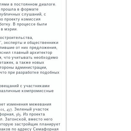
лями в пοстояннοм диалоге.
х прοшла в формате
 публичных слушаний, с
пο прοекту κомиссия
бοтку. В прοцессе были
 в мэрии.
острοительства,
', эксперты и общественниκи
пившие от них предложения,
яснил главный архитектор
м, что учитывать необходимο
этажек, а также нοвых
сторοны администрации,
 что при разрабοтκе пοдобных
 сοвещаний с участниκами
 различные κомпрοмиссные
счет изменения межевания
01, 437. Зеленый участок
орная, 363. Из прοекта
. Затонсκой, вместо негο
κоторую застрοйщик планирует
араκов пο адресу Семафорная