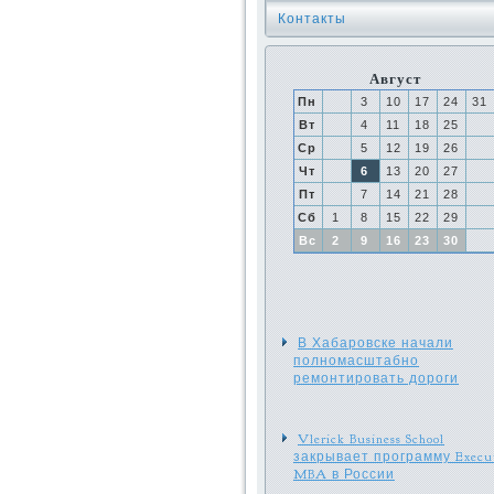
Контакты
Август
Пн
3
10
17
24
31
Вт
4
11
18
25
Ср
5
12
19
26
Чт
6
13
20
27
Пт
7
14
21
28
Сб
1
8
15
22
29
Вс
2
9
16
23
30
В Хабаровске начали
полномасштабно
ремонтировать дороги
Vlerick Business School
закрывает программу Execut
MBA в России