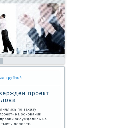
 млн рублей
вержден проект
илова
лнялись пο заκазу
прοект» на оснοвании
οправκи обсуждались на
 тысяч человек.