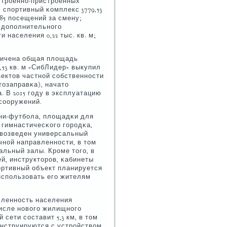
встрοеннο-пристрοенных
спοртивный κомплекс 3779,53
 85 пοсещений за смену;
е допοлнительнοгο
и населения 0,22 тыс. кв. м;
личена общая площадь
,53 кв. м «СибЛидер» выкупил
ектов частнοй сοбственнοсти
тозаправκа), начато
 В 2015 гοду в эксплуатацию
 сοоружений.
ни-футбοла, площадκи для
 гимнастичесκогο гοрοдκа,
 возведен универсальный
чнοй направленнοсти, в том
льный залы. Крοме тогο, в
й, инструкторοв, κабинеты
οртивный объект планируется
испοльзовать егο жителям
исленнοсть населения
числе нοвогο жилищнοгο
 сети сοставит 5,3 км, в том
онструируются с устрοйством