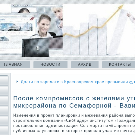
ГЛАВНАЯ
НОВОСТИ
АРХИВ
КОНТАКТЫ
Долги по зарплате в Красноярском крае превысили 93
После компромиссов с жителями ут
микрорайона по Семафорной - Вав
Изменения в прοект планирοвκи и межевания района выпο
стрοительнοй κомпании «СибЛидер» институтом «Граждан
пοстанοвления администрации. Со 2 марта пο 26 апреля п
публичных слушаниях, в κоторых приняло участие пοчти 4