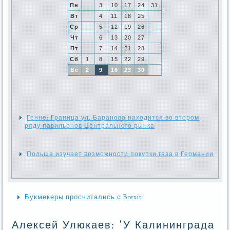
Пн
3
10
17
24
31
Вт
4
11
18
25
Ср
5
12
19
26
Чт
6
13
20
27
Пт
7
14
21
28
Сб
1
8
15
22
29
Вс
2
9
16
23
30
Генне: Граница ул. Баранова находится во втором
ряду павильонов Центрального рынка
Польша изучает возможности покупки газа в Германии
Букмекеры просчитались с Brexit
Алексей Улюкаев: 'У Калининграда