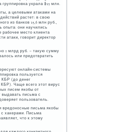
та группировка украла $25 млн.
енты, а целевыми атаками на
 действий растет: в свою
ого из банков 25,6 млн руб.,
сь опыта: они научились
е рабочее место клиента
ти атаки, говорит директор
но 1 млрд руб. – такую сумму
авалось или предотвратить
нтересуют онлайн-системы
ппировка пользуется
 КБР (до денег
КБР). Чаще всего этот вирус
вых писем якобы от
т выдавать письма с
доверяет пользователь.
ли вредоносные письма якобы
й с хакерами. Письма
аявляет, что к этому
для каждого конкретного