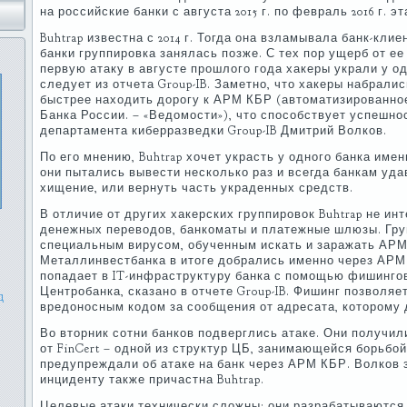
на российские банки с августа 2015 г. по февраль 2016 г. э
Buhtrap известна с 2014 г. Тогда она взламывала банк-кли
банки группировка занялась позже. С тех пор ущерб от ее
первую атаку в августе прошлого года хакеры украли у одн
следует из отчета Group-IB. Заметно, что хакеры набрали
быстрее находить дорогу к АРМ КБР (автоматизированно
Банка России. – «Ведомости»), что способствует успешнос
департамента киберразведки Group-IB Дмитрий Волков.
По его мнению, Buhtrap хочет украсть у одного банка имен
они пытались вывести несколько раз и всегда банкам уд
хищение, или вернуть часть украденных средств.
В отличие от других хакерских группировок Buhtrap не и
денежных переводов, банкоматы и платежные шлюзы. Гру
специальным вирусом, обученным искать и заражать АРМ
Металлинвестбанка в итоге добрались именно через АРМ 
попадает в IT-инфраструктуру банка с помощью фишинго
Центробанка, сказано в отчете Group-IB. Фишинг позволяе
д
вредоносным кодом за сообщения от адресата, которому 
Во вторник сотни банков подверглись атаке. Они получи
от FinCert – одной из структур ЦБ, занимающейся борьбо
предупреждали об атаке на банк через АРМ КБР. Волков з
инциденту также причастна Buhtrap.
Целевые атаки технически сложны: они разрабатываются 