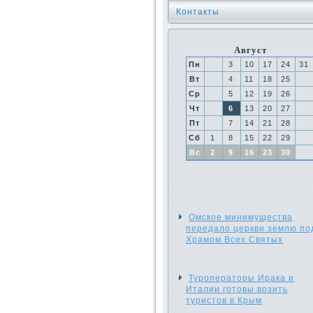
Контакты
Август
Пн
3
10
17
24
31
Вт
4
11
18
25
Ср
5
12
19
26
Чт
6
13
20
27
Пт
7
14
21
28
Сб
1
8
15
22
29
Вс
2
9
16
23
30
Омское минимущества
передало церкви землю по
Храмом Всех Святых
Туроператоры Ирака и
Италии готовы возить
туристов в Крым