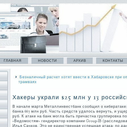
ГЛАВНАЯ
НОВОСТИ
АРХИВ
КОНТАКТЫ
Безналичный расчет хотят ввести в Хабаровске при оп
трамваях
Хакеры украли $25 млн у 13 российс
В начале марта Металлинвестбанк сообщил о кибератаке:
банка 667 млн руб. Часть средств удалось вернуть, и уще
руб. К атаке на банк могла быть причастна группировка п
«Ведомостям» гендиректор компании Group-IB (расследов
Илья Сачков. Это не единственная успешная атака: по данн