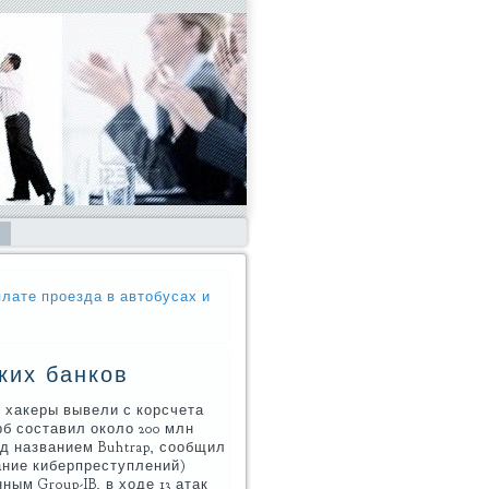
лате проезда в автобусах и
ких банков
 хакеры вывели с корсчета
рб составил около 200 млн
од названием Buhtrap, сообщил
ание киберпреступлений)
ым Group-IB, в ходе 13 атак