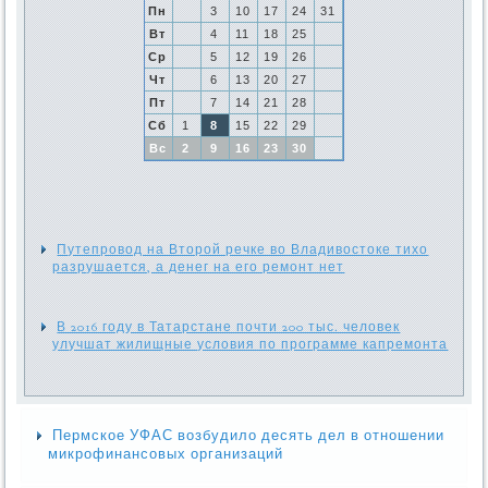
Пн
3
10
17
24
31
Вт
4
11
18
25
Ср
5
12
19
26
Чт
6
13
20
27
Пт
7
14
21
28
Сб
1
8
15
22
29
Вс
2
9
16
23
30
Путепровод на Второй речке во Владивостоке тихо
разрушается, а денег на его ремонт нет
В 2016 году в Татарстане почти 200 тыс. человек
улучшат жилищные условия по программе капремонта
Пермское УФАС возбудило десять дел в отношении
микрофинансовых организаций