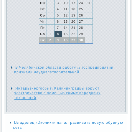
Пн
3
10
17
24
31
Вт
4
11
18
25
Ср
5
12
19
26
Чт
6
13
20
27
Пт
7
14
21
28
Сб
1
8
15
22
29
Вс
2
9
16
23
30
В Челябинской области работу 11 госпредприятий
признали неудовлетворительной
Янтарьэнергосбыт: Калининградцы воруют
электричество с помощью самых передовых
технологий
Владелец «Эконики» начал развивать новую обувную
сеть