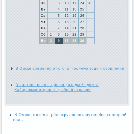
Пн
3
10
17
24
31
Вт
4
11
18
25
Ср
5
12
19
26
Чт
6
13
20
27
Пт
7
14
21
28
Сб
1
8
15
22
29
Вс
2
9
16
23
30
В Омске временно отключат горячую воду и отопление
В полтора раза выросли доходы бюджета
Хабаровского края от рыбной отрасли
В Омске жители трёх округов останутся без холодной
воды