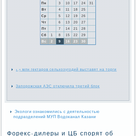
Пн
3
10
17
24
31
Вт
4
11
18
25
Ср
5
12
19
26
Чт
6
13
20
27
Пт
7
14
21
28
Сб
1
8
15
22
29
Вс
2
9
16
23
30
1,7 млн гектаров сельхозугодий выставят на торги
Запорожская АЭС отключила третий блок
Экологи ознакомились с деятельностью
подразделений МУП Водоканал Казани
Форекс-дилеры и ЦБ спорят об