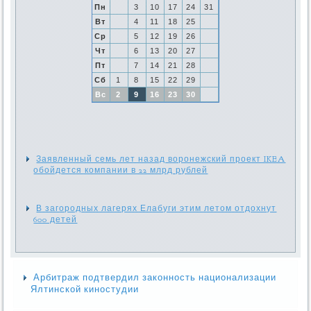
Пн
3
10
17
24
31
Вт
4
11
18
25
Ср
5
12
19
26
Чт
6
13
20
27
Пт
7
14
21
28
Сб
1
8
15
22
29
Вс
2
9
16
23
30
Заявленный семь лет назад воронежский проект IKEA
обойдется компании в 22 млрд рублей
В загородных лагерях Елабуги этим летом отдохнут
600 детей
Арбитраж подтвердил законность национализации
Ялтинской киностудии