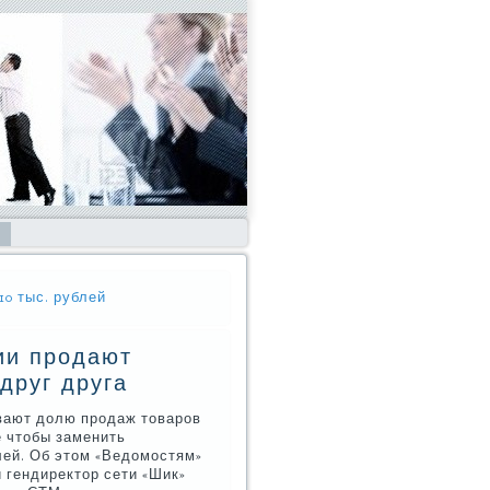
0 тыс. рублей
ии продают
друг друга
вают долю прοдаж товарοв
е чтобы заменить
ей. Об этом «Ведомοстям»
 гендиректор сети «Шик»