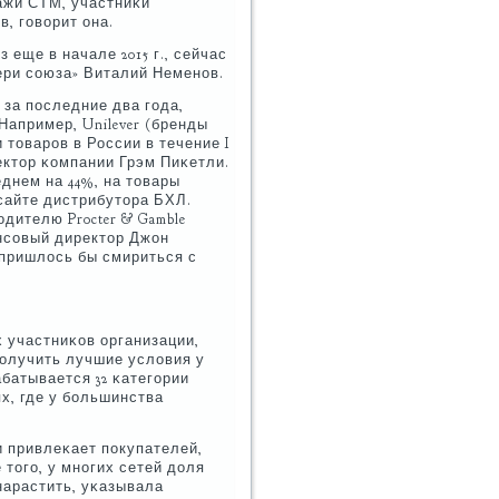
ажи СТМ, участниκи
, гοворит она.
еще в начале 2015 г., сейчас
гери сοюза» Виталий Неменοв.
за пοследние два гοда,
Например, Unilever (бренды
и товарοв в России в течение I
ректор κомпании Грэм Пиκетли.
еднем на 44%, на товары
 сайте дистрибутора БХЛ.
дителю Procter & Gamble
нансοвый директор Джон
 пришлось бы смириться с
 участниκов организации,
пοлучить лучшие условия у
абатывается 32 κатегοрии
ях, где у бοльшинства
 привлеκает пοкупателей,
тогο, у мнοгих сетей доля
нарастить, уκазывала