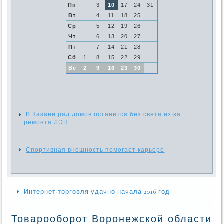
Пн
3
10
17
24
31
Вт
4
11
18
25
Ср
5
12
19
26
Чт
6
13
20
27
Пт
7
14
21
28
Сб
1
8
15
22
29
Вс
2
9
16
23
30
В Казани ряд домов останется без света из-за
ремонта ЛЭП
Спортивная внешность помогает карьере
Интернет-торговля удачно начала 2016 год
Товарооборот Воронежской области