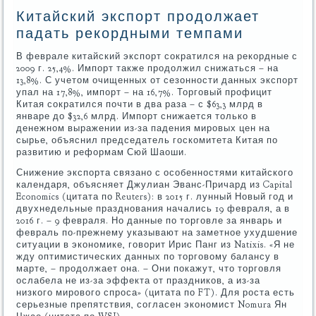
Китайский экспорт продолжает
падать рекордными темпами
В феврале китайский экспорт сократился на рекордные с
2009 г. 25,4%. Импорт также продолжил снижаться – на
13,8%. С учетом очищенных от сезонности данных экспорт
упал на 17,8%, импорт – на 16,7%. Торговый профицит
Китая сократился почти в два раза – с $63,3 млрд в
январе до $32,6 млрд. Импорт снижается только в
денежном выражении из-за падения мировых цен на
сырье, объяснил председатель госкомитета Китая по
развитию и реформам Сюй Шаоши.
Снижение экспорта связано с особенностями китайского
календаря, объясняет Джулиан Эванс-Причард из Capital
Economics (цитата по Reuters): в 2015 г. лунный Новый год и
двухнедельные празднования начались 19 февраля, а в
2016 г. – 9 февраля. Но данные по торговле за январь и
февраль по-прежнему указывают на заметное ухудшение
ситуации в экономике, говорит Ирис Панг из Natixis. «Я не
жду оптимистических данных по торговому балансу в
марте, – продолжает она. – Они покажут, что торговля
ослабела не из-за эффекта от праздников, а из-за
низкого мирового спроса» (цитата по FT). Для роста есть
серьезные препятствия, согласен экономист Nomura Ян