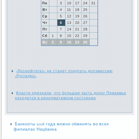
Пн
3
10
17
24
31
Вт
4
11
18
25
Ср
5
12
19
26
Чт
6
13
20
27
Пт
7
14
21
28
Сб
1
8
15
22
29
Вс
2
9
16
23
30
«Роснефтегаз» не станет покупать допэмиссию
«Русгидро»
Власти признали, что большая часть дорог Прикамья
находится в ненормативном состоянии
Банкноты 2006 года можно обменять во всех
филиалах Нацбанка