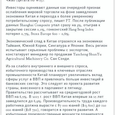
Чжао (цитата по WSJ).
Инвесторы оценивают данные как очередной признак
ослабления мировой торговли на фоне замедления
экономики Китая и перехода к более умеренному
потребительскому спросу, пишет FT. После публикации
данных Shanghai Composite упал сразу на 3%, отыграв к
закрытию сессии 0,1%, гонконгский Hang Seng Index
потерял 0,7%, Stoxx Europe 600 – 0,6%.
Экономический спад в Китае отразился на экономиках
Тайваня, Южной Кореи, Сингапура и Японии. Весь регион
испытывает серьезные проблемы с экспортом,
констатирует менеджер по продажам Yancheng ShunYu
Agricultural Machinery Co. Сан Сэнди.
Из-за слабого внутреннего и внешнего спроса,
избыточного производства в ключевых отраслях
промышленности Китай планирует увеличивать вклад
сферы услуг в ВВП и привлекать больше инвестиций в
банковских сектор. Это следует из проекта развития
страны, внесенного в парламент в пятницу.
Правительство рассчитывает на среднегодовой рост
ВВП на 6,5%. В 2015 г. рост ВВП Китая впервые за 25 лет
замедлился до 6,9%. Производительность труда каждого
работника должна вырасти с 87 000 юаней ($13 600) до 120
000 юаней ($18 750), говорится в проекте развития. А
избыточные производственные мощности планируется